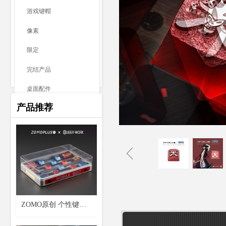
游戏键帽
像素
限定
完结产品
桌面配件
产品推荐
神话动物
ꁆ
ZOMO原创 个性键帽
盒航海王金属键帽收纳