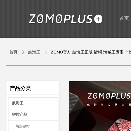
首页
首页
ꄲ
航海王
ꄲ
ZOMO官方 航海王正版 键帽 海贼王鹰眼 
产品分类
航海王
键帽产品
萌宠键帽