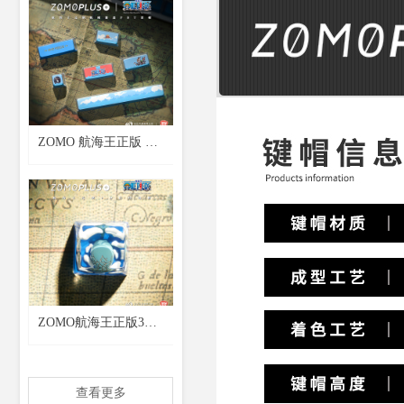
展示盒高达键帽盒 海
贼王
ZOMO 航海王正版 路
飞个性定制PBT透光机
械键盘帽 指尖文创海
贼王
ZOMO航海王正版3D
打印键帽 鲸鱼拉布红
土大陆海贼王个性机械
查看更多
键帽