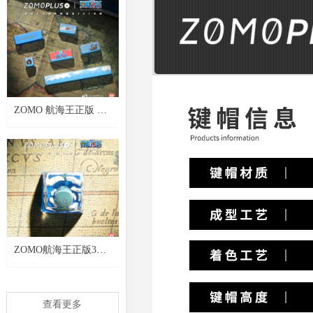
展示盒高达键帽盒 海
贼王
ZOMO 航海王正版 路
飞个性定制PBT透光机
械键盘帽 指尖文创海
贼王
ZOMO航海王正版3D
打印键帽 鲸鱼拉布红
土大陆海贼王个性机械
查看更多
键帽