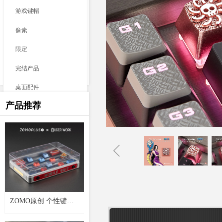
游戏键帽
像素
限定
完结产品
桌面配件
产品推荐
神话动物
ꁆ
ZOMO原创 个性键帽
盒航海王金属键帽收纳