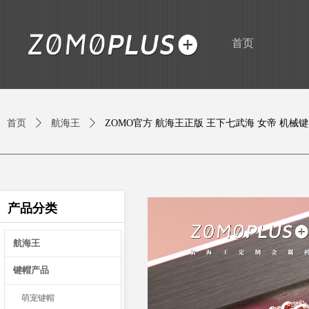
首页
首页
ꄲ
航海王
ꄲ
ZOMO官方 航海王正版 王下七武海 女帝 机械
产品分类
航海王
键帽产品
萌宠键帽